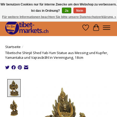
Wir benutzen Cookies nur für interne Zwecke um den Webshop zu verbessern.
Ist das in Ordnung?
Ja
Nein
Handwerkskunst vom Dach der Welt.
Holen Sie sich ein Stück Tibet.
Für weitere Informationen beachten Sie bitte unsere Datenschutzerklärung. »
Wunschzettel
Ihr Waren
Startseite
/
Tibetische Shinjé Shed Yab-Yum Statue aus Messing und Kupfer,
Yamantaka und Vajravārāhī in Vereinigung, 18cm
Product image slideshow Items