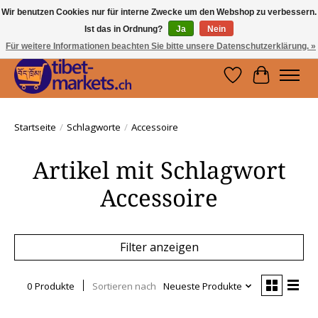
Wir benutzen Cookies nur für interne Zwecke um den Webshop zu verbessern.
Ist das in Ordnung?
Ja
Nein
Handwerkskunst vom Dach der Welt.
Holen Sie sich ein Stück Tibet.
Für weitere Informationen beachten Sie bitte unsere Datenschutzerklärung. »
Wunschzettel
Ihr Waren
Startseite
/
Schlagworte
/
Accessoire
Artikel mit Schlagwort
Accessoire
Filter anzeigen
0 Produkte
Sortieren nach
Neueste Produkte