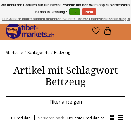
Wir benutzen Cookies nur für interne Zwecke um den Webshop zu verbessern.
Ist das in Ordnung?
Ja
Nein
Handwerkskunst vom Dach der Welt.
Holen Sie sich ein Stück Tibet.
Für weitere Informationen beachten Sie bitte unsere Datenschutzerklärung. »
Wunschzettel
Ihr Waren
Startseite
/
Schlagworte
/
Bettzeug
Artikel mit Schlagwort
Bettzeug
Filter anzeigen
0 Produkte
Sortieren nach
Neueste Produkte