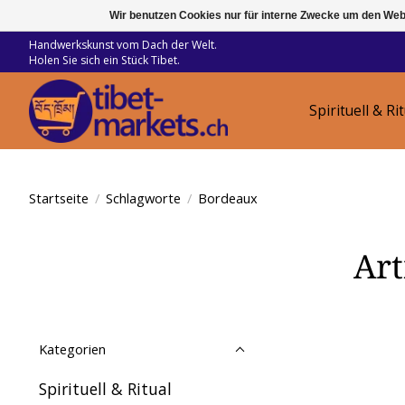
Wir benutzen Cookies nur für interne Zwecke um den Web
Handwerkskunst vom Dach der Welt.
Holen Sie sich ein Stück Tibet.
Spirituell & Ri
Startseite
/
Schlagworte
/
Bordeaux
Art
Kategorien
Spirituell & Ritual