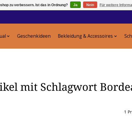
shop zu verbessern. Ist das in Ordnung?
Ja
Nein
Für weitere Inform
tual
Geschenkideen
Bekleidung & Accessoires
Sc
ikel mit Schlagwort Bord
1 P