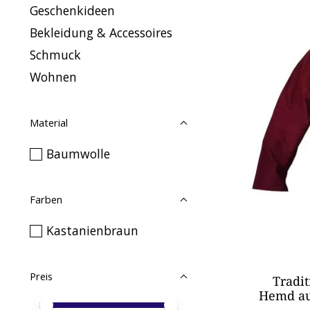
Geschenkideen
Bekleidung & Accessoires
Schmuck
Wohnen
Material
Baumwolle
Farben
Kastanienbraun
Preis
Tradit
Hemd au
Preis – Mindestwert
Price maximum value