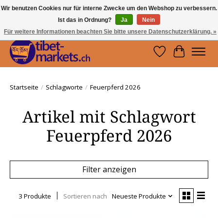
Wir benutzen Cookies nur für interne Zwecke um den Webshop zu verbessern.
Ist das in Ordnung?
Ja
Nein
Handwerkskunst vom Dach der Welt.
Holen Sie sich ein Stück Tibet.
Für weitere Informationen beachten Sie bitte unsere Datenschutzerklärung. »
Wunschzettel
Ihr Waren
Startseite
/
Schlagworte
/
Feuerpferd 2026
Artikel mit Schlagwort
Feuerpferd 2026
Filter anzeigen
3 Produkte
Sortieren nach
Neueste Produkte