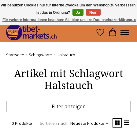
Wir benutzen Cookies nur für interne Zwecke um den Webshop zu verbessern.
Ist das in Ordnung?
Ja
Nein
Handwerkskunst vom Dach der Welt.
Holen Sie sich ein Stück Tibet.
Für weitere Informationen beachten Sie bitte unsere Datenschutzerklärung. »
Wunschzettel
Ihr Waren
Startseite
/
Schlagworte
/
Halstauch
Artikel mit Schlagwort
Halstauch
Filter anzeigen
0 Produkte
Sortieren nach
Neueste Produkte