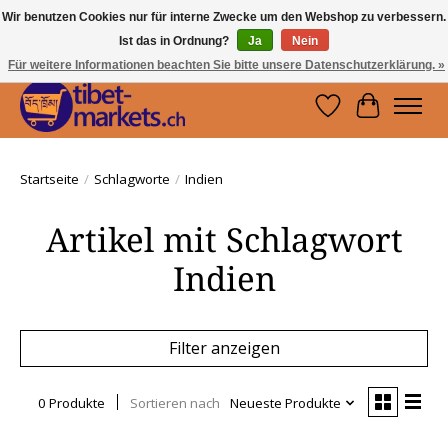
Wir benutzen Cookies nur für interne Zwecke um den Webshop zu verbessern.
Ist das in Ordnung?
Ja
Nein
Handwerkskunst vom Dach der Welt.
Holen Sie sich ein Stück Tibet.
Für weitere Informationen beachten Sie bitte unsere Datenschutzerklärung. »
Wunschzettel
Ihr Waren
Startseite
/
Schlagworte
/
Indien
Artikel mit Schlagwort
Indien
Filter anzeigen
0 Produkte
Sortieren nach
Neueste Produkte