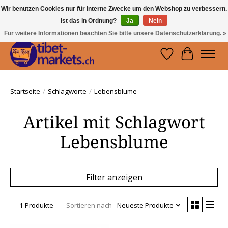
Wir benutzen Cookies nur für interne Zwecke um den Webshop zu verbessern.
Ist das in Ordnung?
Ja
Nein
Handwerkskunst vom Dach der Welt.
Holen Sie sich ein Stück Tibet.
Für weitere Informationen beachten Sie bitte unsere Datenschutzerklärung. »
Wunschzettel
Ihr Waren
Startseite
/
Schlagworte
/
Lebensblume
Artikel mit Schlagwort
Lebensblume
Filter anzeigen
1 Produkte
Sortieren nach
Neueste Produkte