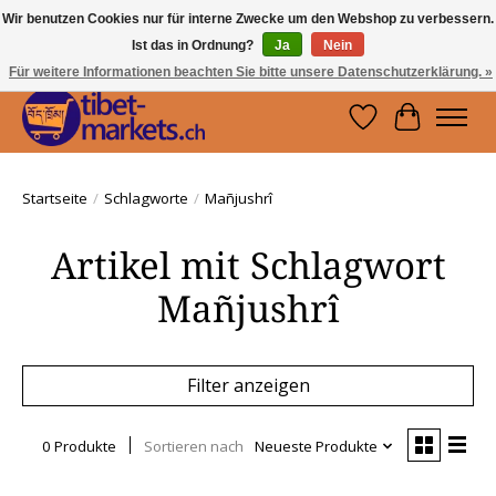
Wir benutzen Cookies nur für interne Zwecke um den Webshop zu verbessern.
Ist das in Ordnung?
Ja
Nein
Handwerkskunst vom Dach der Welt.
Holen Sie sich ein Stück Tibet.
Für weitere Informationen beachten Sie bitte unsere Datenschutzerklärung. »
Wunschzettel
Ihr Waren
Startseite
/
Schlagworte
/
Mañjushrî
Artikel mit Schlagwort
Mañjushrî
Filter anzeigen
0 Produkte
Sortieren nach
Neueste Produkte