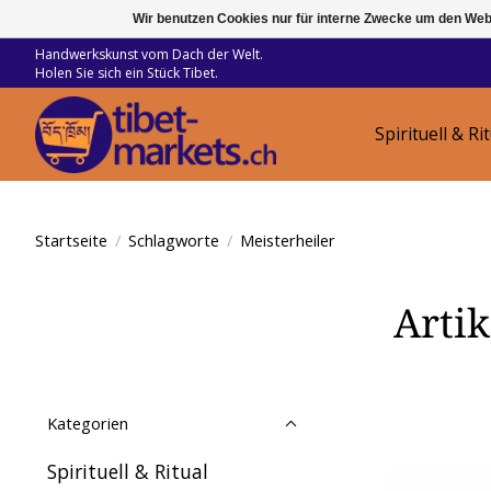
Wir benutzen Cookies nur für interne Zwecke um den Web
Handwerkskunst vom Dach der Welt.
Holen Sie sich ein Stück Tibet.
Spirituell & Ri
Startseite
/
Schlagworte
/
Meisterheiler
Artik
Kategorien
Spirituell & Ritual