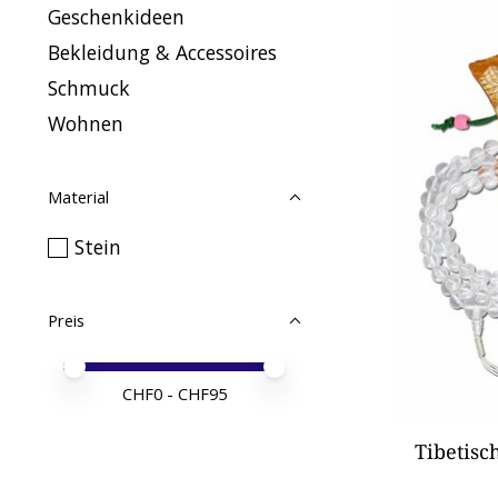
Geschenkideen
Bekleidung & Accessoires
Schmuck
Wohnen
Material
Stein
Preis
Preis – Mindestwert
Price maximum value
CHF
0
- CHF
95
Tibetisc