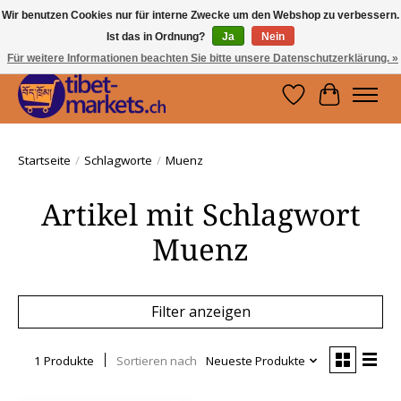
Wir benutzen Cookies nur für interne Zwecke um den Webshop zu verbessern.
Ist das in Ordnung?
Ja
Nein
Handwerkskunst vom Dach der Welt.
Holen Sie sich ein Stück Tibet.
Für weitere Informationen beachten Sie bitte unsere Datenschutzerklärung. »
Wunschzettel
Ihr Waren
Startseite
/
Schlagworte
/
Muenz
Artikel mit Schlagwort
Muenz
Filter anzeigen
1 Produkte
Sortieren nach
Neueste Produkte