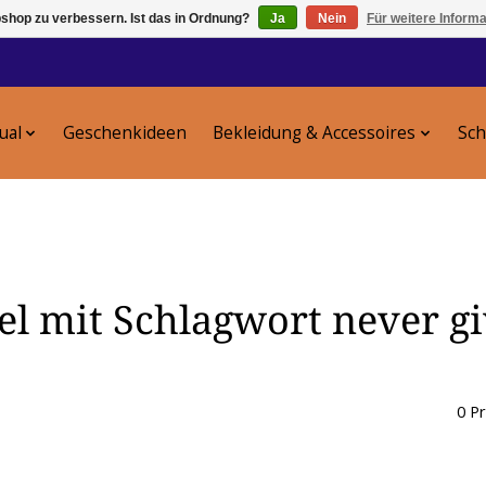
shop zu verbessern. Ist das in Ordnung?
Ja
Nein
Für weitere Inform
tual
Geschenkideen
Bekleidung & Accessoires
Sc
el mit Schlagwort never g
0 P