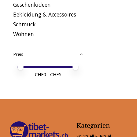
Geschenkideen
Bekleidung & Accessoires
Schmuck
Wohnen
Preis
Preis – Mindestwert
Price maximum value
CHF
0
- CHF
5
Kategorien
Spirituell & Ritual