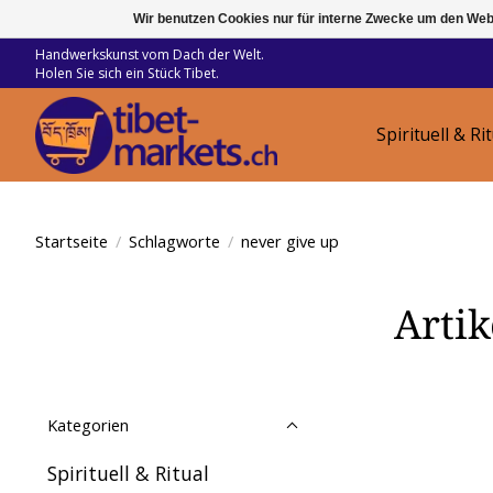
Wir benutzen Cookies nur für interne Zwecke um den Web
Handwerkskunst vom Dach der Welt.
Holen Sie sich ein Stück Tibet.
Spirituell & Ri
Startseite
/
Schlagworte
/
never give up
Artik
Kategorien
Spirituell & Ritual