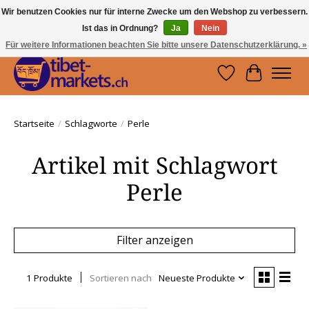
Wir benutzen Cookies nur für interne Zwecke um den Webshop zu verbessern.
Ist das in Ordnung?
Ja
Nein
Handwerkskunst vom Dach der Welt.
Holen Sie sich ein Stück Tibet.
Für weitere Informationen beachten Sie bitte unsere Datenschutzerklärung. »
Wunschzettel
Ihr Waren
Startseite
/
Schlagworte
/
Perle
Artikel mit Schlagwort
Perle
Filter anzeigen
1 Produkte
Sortieren nach
Neueste Produkte