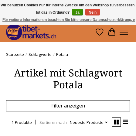
Wir benutzen Cookies nur für interne Zwecke um den Webshop zu verbessern.
Ist das in Ordnung?
Ja
Nein
Handwerkskunst vom Dach der Welt.
Holen Sie sich ein Stück Tibet.
Für weitere Informationen beachten Sie bitte unsere Datenschutzerklärung. »
Wunschzettel
Ihr Waren
Startseite
/
Schlagworte
/
Potala
Artikel mit Schlagwort
Potala
Filter anzeigen
1 Produkte
Sortieren nach
Neueste Produkte