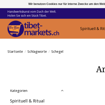
Wir benutzen Cookies nur für interne Zwecke um den Web
Handwerkskunst vom Dach der Welt.
Holen Sie sich ein Stück Tibet.
Spirituell & Ri
Startseite
/
Schlagworte
/
Schegel
Ar
Kategorien
Spirituell & Ritual