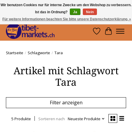
Wir benutzen Cookies nur für interne Zwecke um den Webshop zu verbessern.
Ist das in Ordnung?
Ja
Nein
Handwerkskunst vom Dach der Welt.
Holen Sie sich ein Stück Tibet.
Für weitere Informationen beachten Sie bitte unsere Datenschutzerklärung. »
Wunschzettel
Ihr Waren
Startseite
/
Schlagworte
/
Tara
Artikel mit Schlagwort
Tara
Filter anzeigen
5 Produkte
Sortieren nach
Neueste Produkte