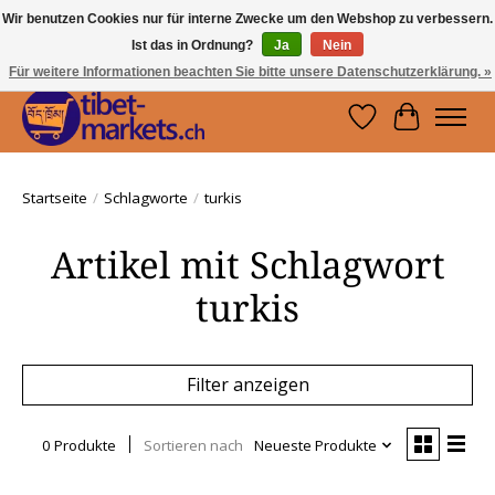
Wir benutzen Cookies nur für interne Zwecke um den Webshop zu verbessern.
Ist das in Ordnung?
Ja
Nein
Handwerkskunst vom Dach der Welt.
Holen Sie sich ein Stück Tibet.
Für weitere Informationen beachten Sie bitte unsere Datenschutzerklärung. »
Wunschzettel
Ihr Waren
Startseite
/
Schlagworte
/
turkis
Artikel mit Schlagwort
turkis
Filter anzeigen
0 Produkte
Sortieren nach
Neueste Produkte