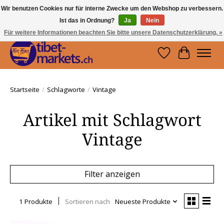
Wir benutzen Cookies nur für interne Zwecke um den Webshop zu verbessern.
Ist das in Ordnung?
Ja
Nein
Handwerkskunst vom Dach der Welt.
Holen Sie sich ein Stück Tibet.
Für weitere Informationen beachten Sie bitte unsere Datenschutzerklärung. »
Wunschzettel
Ihr Waren
Startseite
/
Schlagworte
/
Vintage
Artikel mit Schlagwort
Vintage
Filter anzeigen
1 Produkte
Sortieren nach
Neueste Produkte