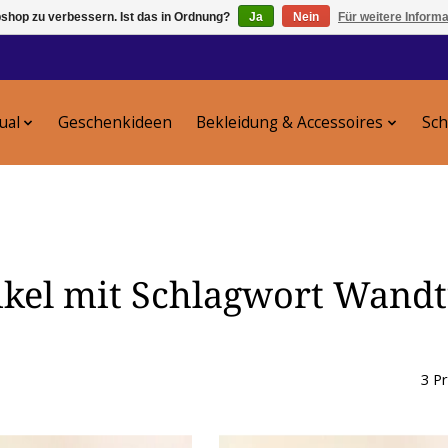
shop zu verbessern. Ist das in Ordnung?
Ja
Nein
Für weitere Inform
tual
Geschenkideen
Bekleidung & Accessoires
Sc
ikel mit Schlagwort Wand
3 P