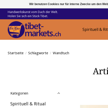
Wir benutzen Cookies nur für interne Zwecke um den Web
Handwerkskunst vom Dach der Welt.
Holen Sie sich ein Stück Tibet.
Spirituell & Ri
Startseite
/
Schlagworte
/
Wandtuch
Art
Kategorien
Spirituell & Ritual