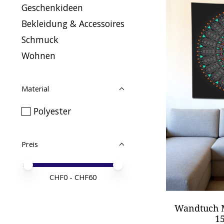
Geschenkideen
Bekleidung & Accessoires
Schmuck
Wohnen
Material
Polyester
Preis
Preis – Mindestwert
Price maximum value
CHF
0
- CHF
60
Wandtuch M
1