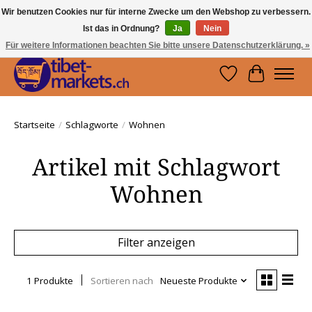
Wir benutzen Cookies nur für interne Zwecke um den Webshop zu verbessern.
Ist das in Ordnung?
Ja
Nein
Handwerkskunst vom Dach der Welt.
Holen Sie sich ein Stück Tibet.
Für weitere Informationen beachten Sie bitte unsere Datenschutzerklärung. »
Wunschzettel
Ihr Waren
Startseite
/
Schlagworte
/
Wohnen
Artikel mit Schlagwort
Wohnen
Filter anzeigen
1 Produkte
Sortieren nach
Neueste Produkte