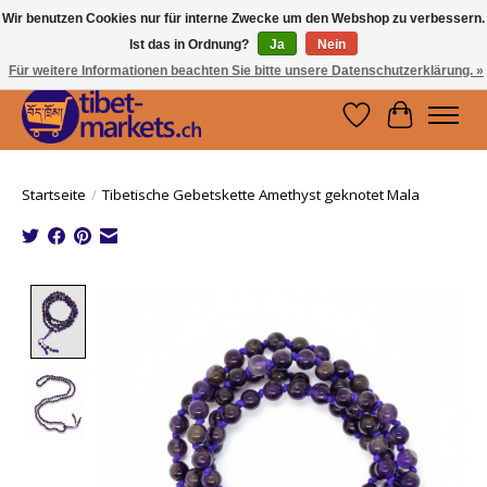
Wir benutzen Cookies nur für interne Zwecke um den Webshop zu verbessern.
Ist das in Ordnung?
Ja
Nein
Handwerkskunst vom Dach der Welt.
Holen Sie sich ein Stück Tibet.
Für weitere Informationen beachten Sie bitte unsere Datenschutzerklärung. »
Wunschzettel
Ihr Waren
Startseite
/
Tibetische Gebetskette Amethyst geknotet Mala
Product image slideshow Items