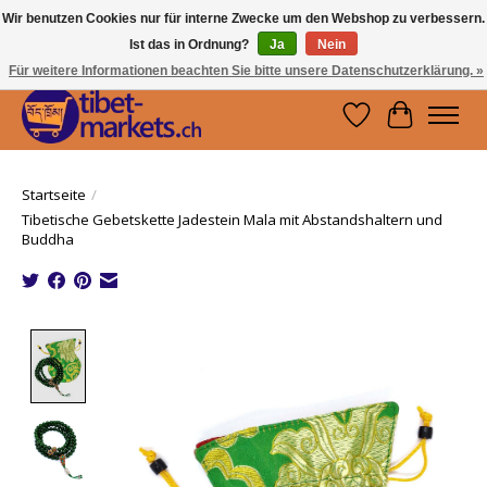
Wir benutzen Cookies nur für interne Zwecke um den Webshop zu verbessern.
Ist das in Ordnung?
Ja
Nein
Handwerkskunst vom Dach der Welt.
Holen Sie sich ein Stück Tibet.
Für weitere Informationen beachten Sie bitte unsere Datenschutzerklärung. »
Wunschzettel
Ihr Waren
Startseite
/
Tibetische Gebetskette Jadestein Mala mit Abstandshaltern und
Buddha
Product image slideshow Items