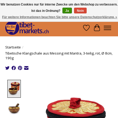
Wir benutzen Cookies nur für interne Zwecke um den Webshop zu verbessern.
Ist das in Ordnung?
Ja
Nein
Handwerkskunst vom Dach der Welt.
Holen Sie sich ein Stück Tibet.
Für weitere Informationen beachten Sie bitte unsere Datenschutzerklärung. »
Wunschzettel
Ihr Waren
Startseite
/
Tibetische Klangschale aus Messing mit Mantra, 3-teilig, rot, Ø 8cm,
190g
Product image slideshow Items