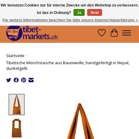
Wir benutzen Cookies nur für interne Zwecke um den Webshop zu verbessern.
Ist das in Ordnung?
Ja
Nein
Handwerkskunst vom Dach der Welt.
Holen Sie sich ein Stück Tibet.
Für weitere Informationen beachten Sie bitte unsere Datenschutzerklärung. »
Wunschzettel
Ihr Waren
Startseite
/
Tibetische Mönchstasche aus Baumwolle, handgefertigt in Nepal,
dunkelgelb
Product image slideshow Items