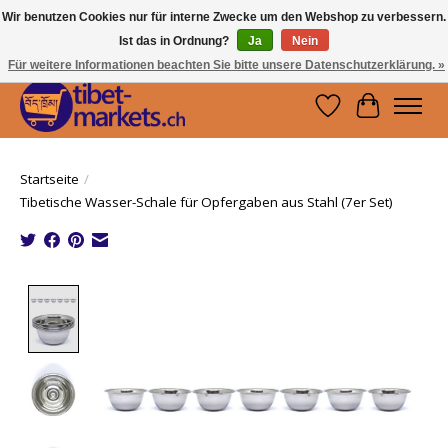
Wir benutzen Cookies nur für interne Zwecke um den Webshop zu verbessern.
Ist das in Ordnung?
Ja
Nein
Handwerkskunst vom Dach der Welt.
Holen Sie sich ein Stück Tibet.
Für weitere Informationen beachten Sie bitte unsere Datenschutzerklärung. »
Wunschzettel
Ihr Waren
Startseite
/
Tibetische Wasser-Schale für Opfergaben aus Stahl (7er Set)
Product image slideshow Items