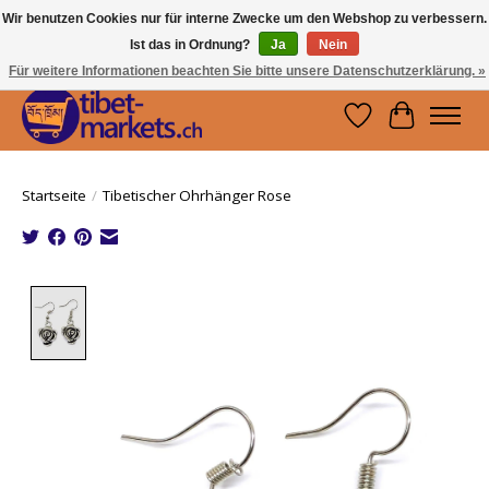
Wir benutzen Cookies nur für interne Zwecke um den Webshop zu verbessern.
Ist das in Ordnung?
Ja
Nein
Handwerkskunst vom Dach der Welt.
Holen Sie sich ein Stück Tibet.
Für weitere Informationen beachten Sie bitte unsere Datenschutzerklärung. »
Wunschzettel
Ihr Waren
Startseite
/
Tibetischer Ohrhänger Rose
Product image slideshow Items