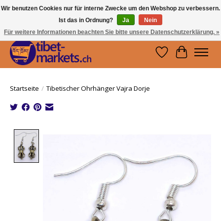
Wir benutzen Cookies nur für interne Zwecke um den Webshop zu verbessern.
Ist das in Ordnung?
Ja
Nein
Handwerkskunst vom Dach der Welt.
Holen Sie sich ein Stück Tibet.
Für weitere Informationen beachten Sie bitte unsere Datenschutzerklärung. »
Wunschzettel
Ihr Waren
Startseite
/
Tibetischer Ohrhänger Vajra Dorje
Product image slideshow Items