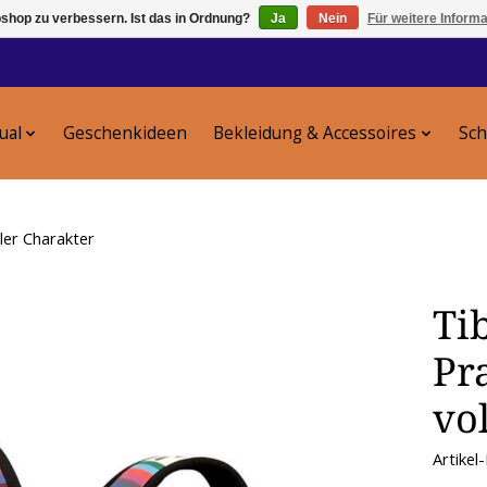
shop zu verbessern. Ist das in Ordnung?
Ja
Nein
Für weitere Inform
tual
Geschenkideen
Bekleidung & Accessoires
Sc
ler Charakter
Ti
Pr
vo
Artikel