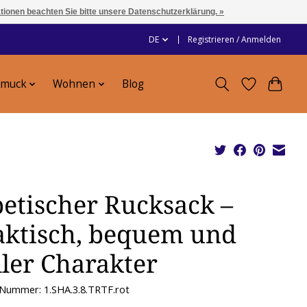
ationen beachten Sie bitte unsere Datenschutzerklärung. »
DE
Registrieren / Anmelden
hmuck
Wohnen
Blog
betischer Rucksack –
aktisch, bequem und
ller Charakter
-Nummer: 1.SHA.3.8.TRTF.rot