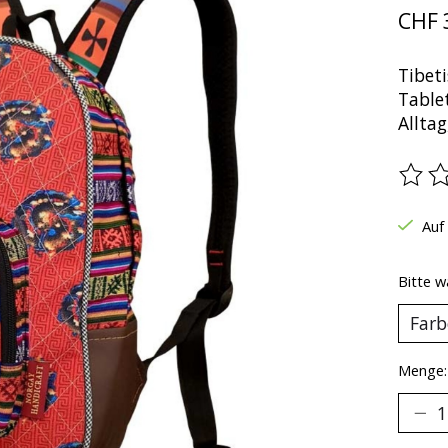
CHF 
Tibet
Tablet
Alltag
Die B
Auf
Bitte w
Menge: