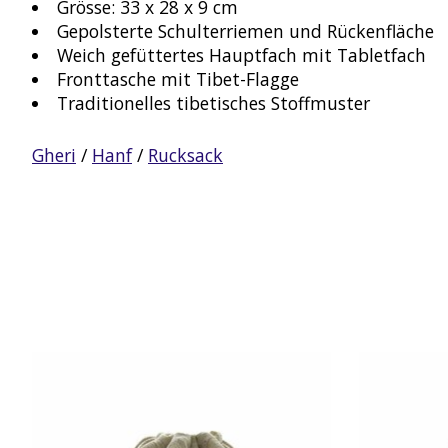
Grösse: 33 x 28 x 9 cm
Gepolsterte Schulterriemen und Rückenfläche
Weich gefüttertes Hauptfach mit Tabletfach
Fronttasche mit Tibet-Flagge
Traditionelles tibetisches Stoffmuster
Gheri
/
Hanf
/
Rucksack
Produkt-Karussell-Artikel