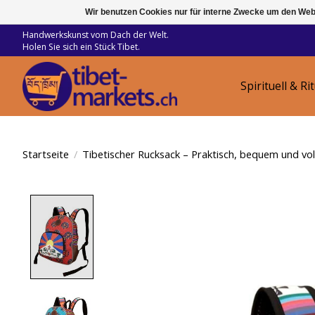
Wir benutzen Cookies nur für interne Zwecke um den Web
Handwerkskunst vom Dach der Welt.
Holen Sie sich ein Stück Tibet.
Spirituell & Ri
Startseite
/
Tibetischer Rucksack – Praktisch, bequem und vol
Product image slideshow Items