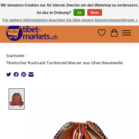
Wir benutzen Cookies nur für interne Zwecke um den Webshop zu verbessern.
Ist das in Ordnung?
Ja
Nein
Handwerkskunst vom Dach der Welt.
Holen Sie sich ein Stück Tibet.
Für weitere Informationen beachten Sie bitte unsere Datenschutzerklärung. »
Wunschzettel
Ihr Waren
Startseite
/
Tibetischer Rucksack Turnbeutel Marser aus Gheri Baumwolle
Product image slideshow Items