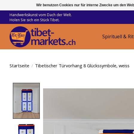
Wir benutzen Cookies nur für interne Zwecke um den Web
Handwerkskunst vom Dach der Welt.
Holen Sie sich ein Stück Tibet.
Spirituell & Ri
Startseite
/
Tibetischer Türvorhang 8 Glückssymbole, weiss
Product image slideshow Items