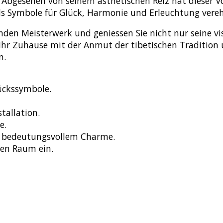
Abgesehen von seinem ästhetischen Reiz hat dieser Vo
ls Symbole für Glück, Harmonie und Erleuchtung vereh
n Meisterwerk und geniessen Sie nicht nur seine vis
 Ihr Zuhause mit der Anmut der tibetischen Tradition u
n.
lückssymbole.
tallation.
e.
d bedeutungsvollem Charme.
ren Raum ein.