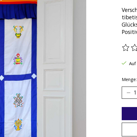
Versc
tibet
Glücks
Positi
Die B
Auf
Menge: