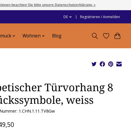
ationen beachten Sie bitte unsere Datenschutzerklärung. »
DE
Registrieren / Anmelden
hmuck
Wohnen
Blog
betischer Türvorhang 8
ückssymbole, weiss
l-Nummer: 1.CHN.1.11.TV8Gw
49,50