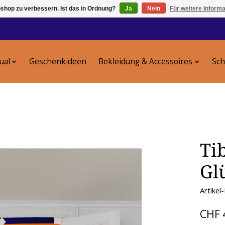
shop zu verbessern. Ist das in Ordnung?
Ja
Nein
Für weitere Inform
tual
Geschenkideen
Bekleidung & Accessoires
Sc
Ti
Gl
Artike
CHF 