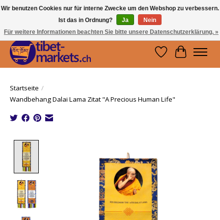
Wir benutzen Cookies nur für interne Zwecke um den Webshop zu verbessern.
Ist das in Ordnung?
Ja
Nein
Handwerkskunst vom Dach der Welt.
Holen Sie sich ein Stück Tibet.
Für weitere Informationen beachten Sie bitte unsere Datenschutzerklärung. »
Wunschzettel
Ihr Waren
Startseite
/
Wandbehang Dalai Lama Zitat "A Precious Human Life"
Product image slideshow Items