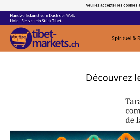
Veuillez accepter les cookies 
Handwerkskunst vom Dach der Welt.
Holen Sie sich ein Stück Tibet.
Spirituel & R
Découvrez le
Tara
com
de l