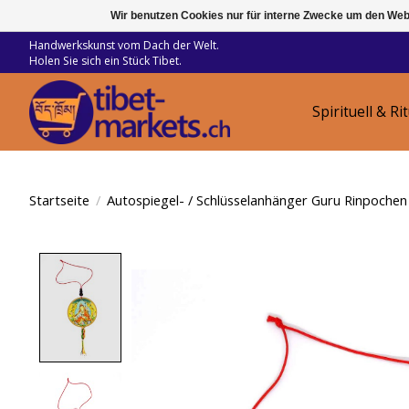
Wir benutzen Cookies nur für interne Zwecke um den Web
Handwerkskunst vom Dach der Welt.
Holen Sie sich ein Stück Tibet.
Spirituell & Ri
Startseite
/
Autospiegel- / Schlüsselanhänger Guru Rinpoch
Product image slideshow Items