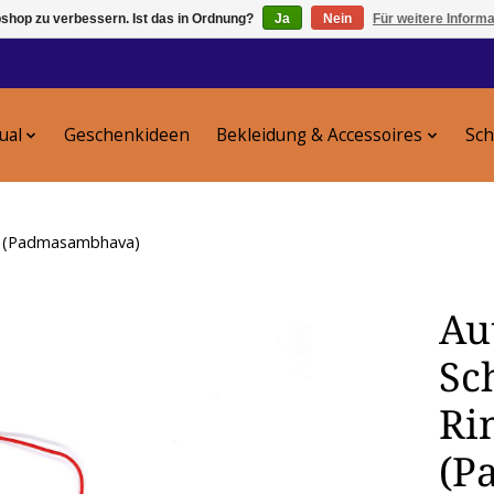
shop zu verbessern. Ist das in Ordnung?
Ja
Nein
Für weitere Inform
tual
Geschenkideen
Bekleidung & Accessoires
Sc
en (Padmasambhava)
Aut
Sc
Ri
(P