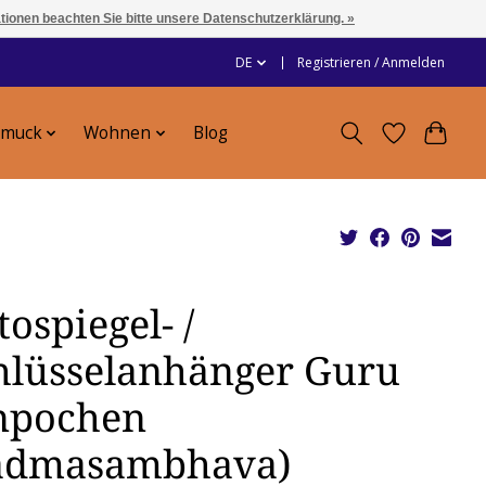
ationen beachten Sie bitte unsere Datenschutzerklärung. »
DE
Registrieren / Anmelden
hmuck
Wohnen
Blog
ospiegel- /
hlüsselanhänger Guru
npochen
admasambhava)