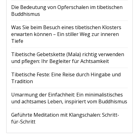
Die Bedeutung von Opferschalen im tibetischen
Buddhismus
Was Sie beim Besuch eines tibetischen Klosters
erwarten können – Ein stiller Weg zur inneren
Tiefe
Tibetische Gebetskette (Mala) richtig verwenden
und pflegen: Ihr Begleiter für Achtsamkeit
Tibetische Feste: Eine Reise durch Hingabe und
Tradition
Umarmung der Einfachheit: Ein minimalistisches
und achtsames Leben, inspiriert vom Buddhismus
Geführte Meditation mit Klangschalen: Schritt-
für-Schritt