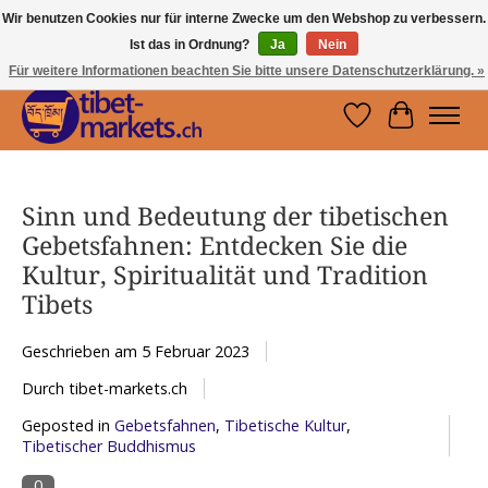
Wir benutzen Cookies nur für interne Zwecke um den Webshop zu verbessern.
Ist das in Ordnung?
Ja
Nein
Handwerkskunst vom Dach der Welt.
Holen Sie sich ein Stück Tibet.
Für weitere Informationen beachten Sie bitte unsere Datenschutzerklärung. »
Wunschzettel
Ihr Waren
Sinn und Bedeutung der tibetischen
Gebetsfahnen: Entdecken Sie die
Kultur, Spiritualität und Tradition
Tibets
Geschrieben am
5 Februar 2023
Durch tibet-markets.ch
Geposted in
Gebetsfahnen
,
Tibetische Kultur
,
Tibetischer Buddhismus
0