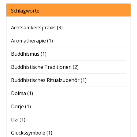
Schlagworte
Achtsamkeitspraxis
(3)
Aromatherapie
(1)
Buddhismus
(1)
Buddhistische Traditionen
(2)
Buddhistisches Ritualzubehör
(1)
Dolma
(1)
Dorje
(1)
Dzi
(1)
Glückssymbole
(1)