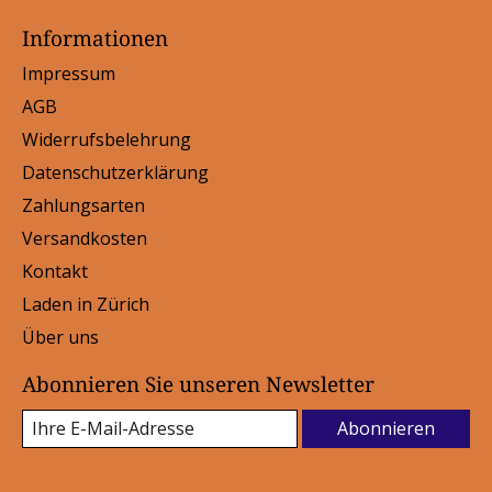
Informationen
Impressum
AGB
Widerrufsbelehrung
Datenschutzerklärung
Zahlungsarten
Versandkosten
Kontakt
Laden in Zürich
Über uns
Abonnieren Sie unseren Newsletter
Abonnieren