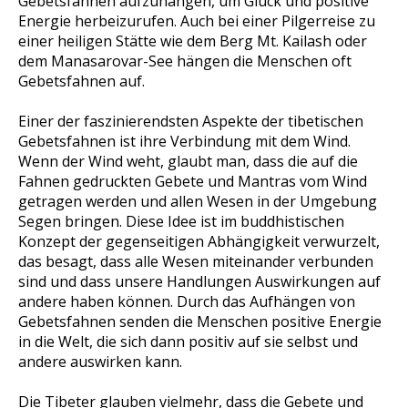
Gebetsfahnen aufzuhängen, um Glück und positive
Energie herbeizurufen. Auch bei einer Pilgerreise zu
einer heiligen Stätte wie dem Berg Mt. Kailash oder
dem Manasarovar-See hängen die Menschen oft
Gebetsfahnen auf.
Einer der faszinierendsten Aspekte der tibetischen
Gebetsfahnen ist ihre Verbindung mit dem Wind.
Wenn der Wind weht, glaubt man, dass die auf die
Fahnen gedruckten Gebete und Mantras vom Wind
getragen werden und allen Wesen in der Umgebung
Segen bringen. Diese Idee ist im buddhistischen
Konzept der gegenseitigen Abhängigkeit verwurzelt,
das besagt, dass alle Wesen miteinander verbunden
sind und dass unsere Handlungen Auswirkungen auf
andere haben können. Durch das Aufhängen von
Gebetsfahnen senden die Menschen positive Energie
in die Welt, die sich dann positiv auf sie selbst und
andere auswirken kann.
Die Tibeter glauben vielmehr, dass die Gebete und