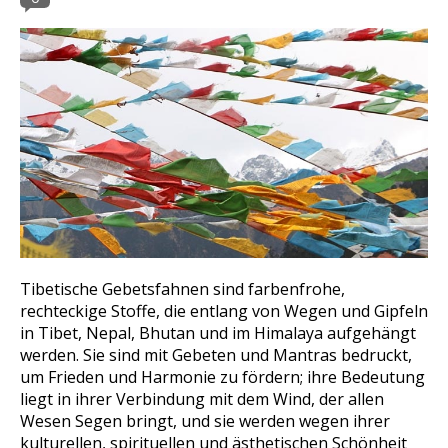
Tibetische Gebetsfahnen sind farbenfrohe,
rechteckige Stoffe, die entlang von Wegen und Gipfeln
in Tibet, Nepal, Bhutan und im Himalaya aufgehängt
werden. Sie sind mit Gebeten und Mantras bedruckt,
um Frieden und Harmonie zu fördern; ihre Bedeutung
liegt in ihrer Verbindung mit dem Wind, der allen
Wesen Segen bringt, und sie werden wegen ihrer
kulturellen, spirituellen und ästhetischen Schönheit