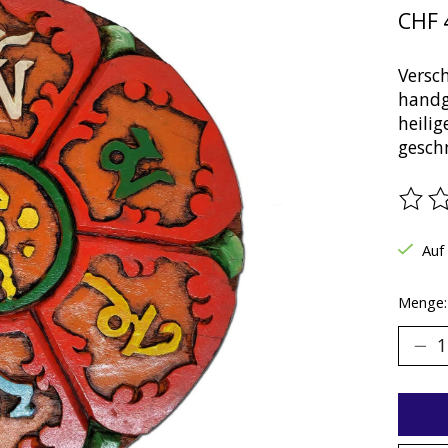
CHF 
Versc
handg
heili
geschn
Die B
Auf
Menge: