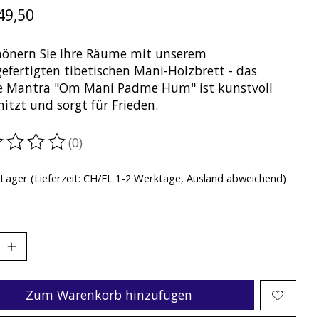
49,50
hönern Sie Ihre Räume mit unserem
efertigten tibetischen Mani-Holzbrett - das
ge Mantra "Om Mani Padme Hum" ist kunstvoll
itzt und sorgt für Frieden.
(0)
ewertung dieses Produkts ist
0
von 5
 Lager (Lieferzeit: CH/FL 1-2 Werktage, Ausland abweichend)
Zum Warenkorb hinzufügen