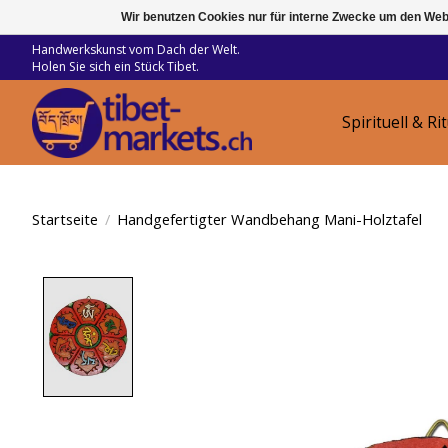
Wir benutzen Cookies nur für interne Zwecke um den Web
Handwerkskunst vom Dach der Welt.
Holen Sie sich ein Stück Tibet.
Spirituell & Ri
Startseite
/
Handgefertigter Wandbehang Mani-Holztafel
Product image slideshow Items