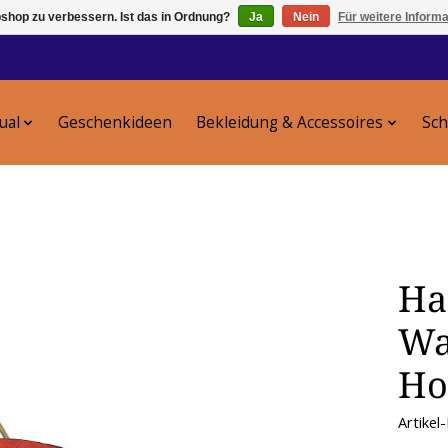
shop zu verbessern. Ist das in Ordnung?
Ja
Nein
Für weitere Inform
tual
Geschenkideen
Bekleidung & Accessoires
Sc
Ha
Wa
Ho
Artike