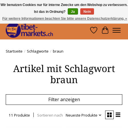
Wir benutzen Cookies nur für interne Zwecke um den Webshop zu verbessern.
Ist das in Ordnung?
Ja
Nein
Handwerkskunst vom Dach der Welt.
Holen Sie sich ein Stück Tibet.
Für weitere Informationen beachten Sie bitte unsere Datenschutzerklärung. »
Wunschzettel
Ihr Waren
Startseite
/
Schlagworte
/
braun
Artikel mit Schlagwort
braun
Filter anzeigen
11 Produkte
Sortieren nach
Neueste Produkte