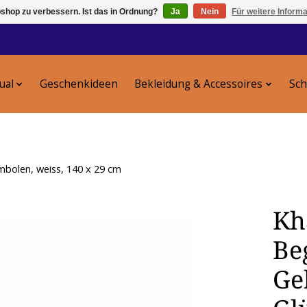
shop zu verbessern. Ist das in Ordnung?
Ja
Nein
Für weitere Inform
tual
Geschenkideen
Bekleidung & Accessoires
Sc
mbolen, weiss, 140 x 29 cm
Kh
Be
Ge