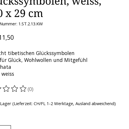
ückssymbolen, weiss,
0 x 29 cm
-Nummer: 1.ST.2.13.KW
11,50
cht tibetischen Glückssymbolen
 für Glück, Wohlwollen und Mitgefühl
khata
 weiss
(0)
ewertung dieses Produkts ist
0
von 5
 Lager (Lieferzeit: CH/FL 1-2 Werktage, Ausland abweichend)