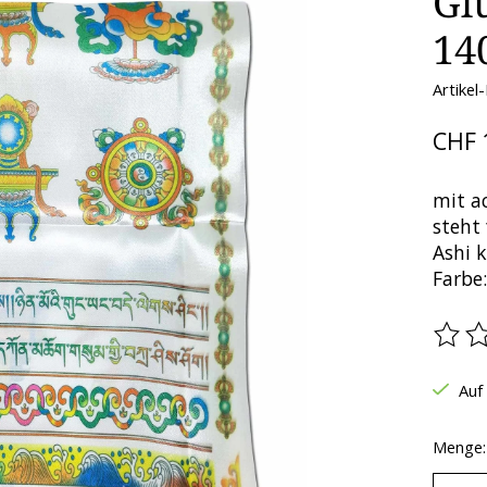
Gl
14
Artikel
CHF 
mit a
steht
Ashi 
Farbe:
Die B
Auf
Menge: