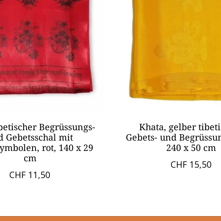
betischer Begrüssungs-
Khata, gelber tibet
d Gebetsschal mit
Gebets- und Begrüssun
ymbolen, rot, 140 x 29
240 x 50 cm
cm
CHF 15,50
CHF 11,50