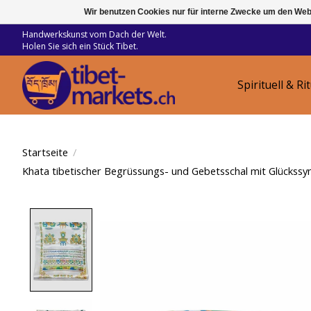
Wir benutzen Cookies nur für interne Zwecke um den Web
Handwerkskunst vom Dach der Welt.
Holen Sie sich ein Stück Tibet.
Spirituell & Ri
Startseite
/
Khata tibetischer Begrüssungs- und Gebetsschal mit Glückssy
Product image slideshow Items