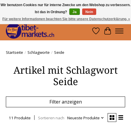
Wir benutzen Cookies nur für interne Zwecke um den Webshop zu verbessern.
Ist das in Ordnung?
Ja
Nein
Handwerkskunst vom Dach der Welt.
Holen Sie sich ein Stück Tibet.
Für weitere Informationen beachten Sie bitte unsere Datenschutzerklärung. »
Wunschzettel
Ihr Waren
Startseite
/
Schlagworte
/
Seide
Artikel mit Schlagwort
Seide
Filter anzeigen
11 Produkte
Sortieren nach
Neueste Produkte