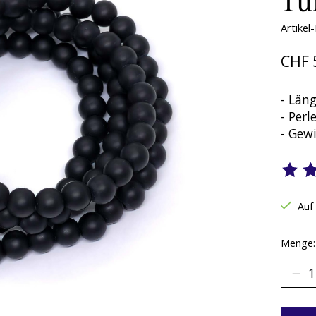
Tü
Artike
CHF 
- Läng
- Per
- Gewi
Die B
Auf
Menge: