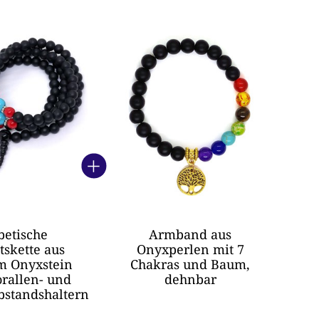
oduktkarussell
betische
Armband aus
tskette aus
Onyxperlen mit 7
m Onyxstein
Chakras und Baum,
orallen- und
dehnbar
bstandshaltern