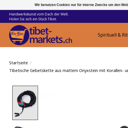
Wir benutzen Cookies nur für interne Zwecke um den Web
Handwerkskunst vom Dach der Welt.
Holen Sie sich ein Stück Tibet.
Spirituell & Ri
Startseite
/
Tibetische Gebetskette aus mattem Onyxstein mit Korallen- u
Product image slideshow Items