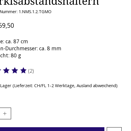
rkisabstandshaltern
l-Nummer: 1.NMS.1.2.TGMO
59,50
e: ca. 87 cm
len-Durchmesser: ca. 8 mm
cht: 80 g
(2)
ewertung dieses Produkts ist
5
von 5
 Lager (Lieferzeit: CH/FL 1-2 Werktage, Ausland abweichend)