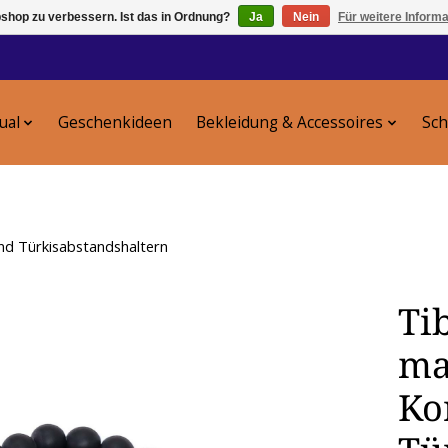
shop zu verbessern. Ist das in Ordnung?
Ja
Nein
Für weitere Inform
tual
Geschenkideen
Bekleidung & Accessoires
Sc
nd Türkisabstandshaltern
Ti
ma
Ko