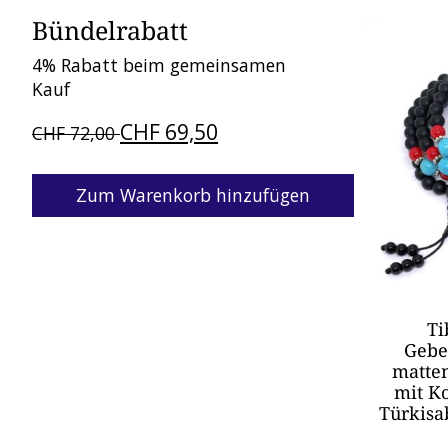
Bündelrabatt
Bündel-Pr
4% Rabatt beim gemeinsamen
Kauf
CHF 69,50
CHF 72,00
Zum Warenkorb hinzufügen
Ti
Gebe
matte
mit K
Türkisa