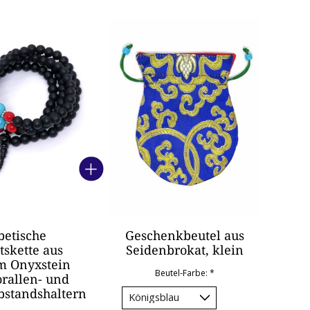
oduktkarussell
betische
Geschenkbeutel aus
tskette aus
Seidenbrokat, klein
m Onyxstein
Beutel-Farbe:
*
orallen- und
bstandshaltern