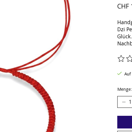
CHF 
Handg
Dzi Pe
Glück.
Nachb
Die B
Auf
Menge: