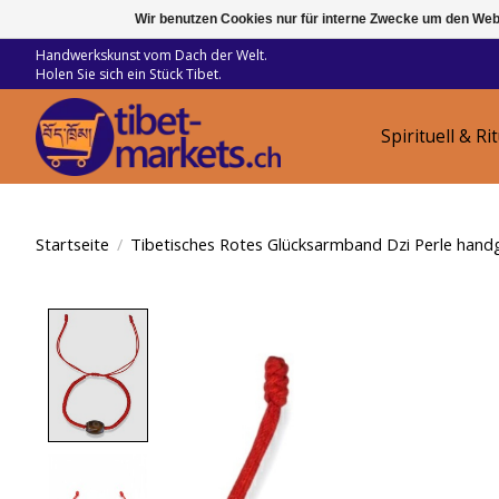
Wir benutzen Cookies nur für interne Zwecke um den Web
Handwerkskunst vom Dach der Welt.
Holen Sie sich ein Stück Tibet.
Spirituell & Ri
Startseite
/
Tibetisches Rotes Glücksarmband Dzi Perle hand
Product image slideshow Items