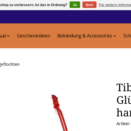
shop zu verbessern. Ist das in Ordnung?
Ja
Nein
Für weitere Inform
tual
Geschenkideen
Bekleidung & Accessoires
Sc
geflochten
Ti
Gl
ha
Artike