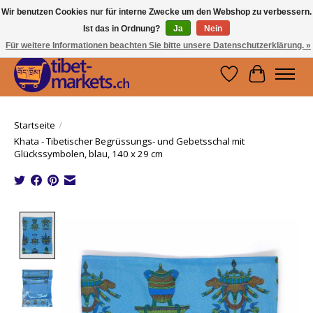
Wir benutzen Cookies nur für interne Zwecke um den Webshop zu verbessern.
Ist das in Ordnung?
Ja
Nein
Handwerkskunst vom Dach der Welt.
Holen Sie sich ein Stück Tibet.
Für weitere Informationen beachten Sie bitte unsere Datenschutzerklärung. »
Wunschzettel
Ihr Waren
Startseite
/
Khata - Tibetischer Begrüssungs- und Gebetsschal mit
Glückssymbolen, blau, 140 x 29 cm
Product image slideshow Items