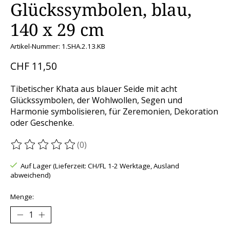
Glückssymbolen, blau,
140 x 29 cm
Artikel-Nummer: 1.SHA.2.13.KB
CHF 11,50
Tibetischer Khata aus blauer Seide mit acht
Glückssymbolen, der Wohlwollen, Segen und
Harmonie symbolisieren, für Zeremonien, Dekoration
oder Geschenke.
(0)
Die Bewertung dieses Produkts ist
0
von 5
Auf Lager (Lieferzeit: CH/FL 1-2 Werktage, Ausland
abweichend)
Menge: