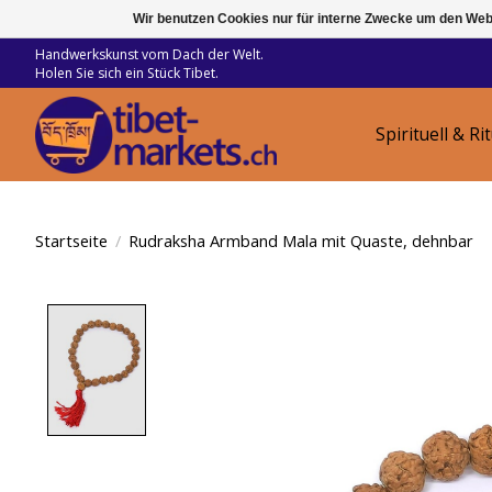
Wir benutzen Cookies nur für interne Zwecke um den Web
Handwerkskunst vom Dach der Welt.
Holen Sie sich ein Stück Tibet.
Spirituell & Ri
Startseite
/
Rudraksha Armband Mala mit Quaste, dehnbar
Product image slideshow Items