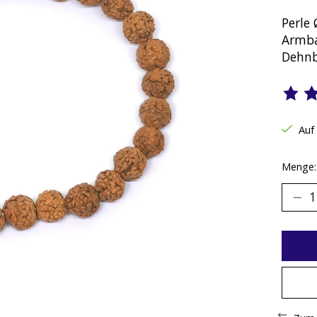
Perle
Armba
Dehn
Die B
Auf
Menge: