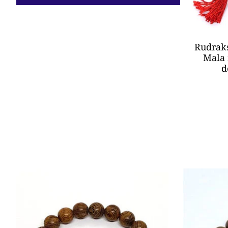
Rudrak
Mala 
d
Produkt-Karussell-Artikel