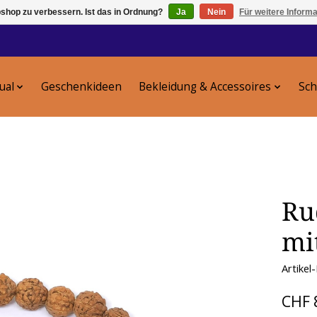
shop zu verbessern. Ist das in Ordnung?
Ja
Nein
Für weitere Inform
tual
Geschenkideen
Bekleidung & Accessoires
Sc
Ru
mi
Artikel
CHF 