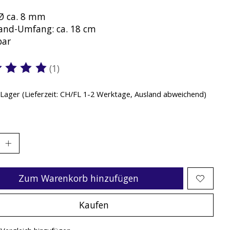
 Ø ca. 8 mm
nd-Umfang: ca. 18 cm
bar
(1)
ewertung dieses Produkts ist
5
von 5
 Lager (Lieferzeit: CH/FL 1-2 Werktage, Ausland abweichend)
Zum Warenkorb hinzufügen
Kaufen