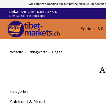
Wir benutzen Cookies nur für interne Zwecke um den Web
Handwerkskunst vom Dach der Welt.
Holen Sie sich ein Stück Tibet.
Spirituell & Ri
Startseite
/
Schlagworte
/
Flagge
A
Kategorien
Spirituell & Ritual