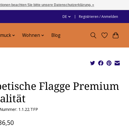
ationen beachten Sie bitte unsere Datenschutzerklärung. »
DE
Registrieren / Anmelden
hmuck
Wohnen
Blog
betische Flagge Premium
alität
-Nummer: 1.1.22.TFP
36,50