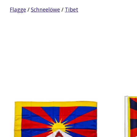
Flagge
/
Schneelöwe
/
Tibet
Produkt-Karussell-Artikel