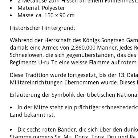
2 Metallöse zum Hissen an einem Fahnenmast.
Material: Polyester
Masse: ca. 150 x 90 cm
Historischer Hintergrund:
Während der Herrschaft des Königs Songtsen Gamp
damals eine Armee von 2,860,000 Männer. Jedes Re
Schneelöwen, die sich gegenüberstanden, das de
Regiments U-ru To eine weisse Flamme auf rotem
Diese Tradition wurde fortgesetzt, bis der 13. D
Militäreinrichtungen übernommen wurde. Dieses B
Erläuterung der Symbolik der tibetischen National
In der Mitte steht ein prächtiger schneebedeck
Land bekannt ist.
Die sechs roten Bänder, die sich über den dunk
Stämme namens Se, Mu, Dong, Tong, Dru und Ra, 