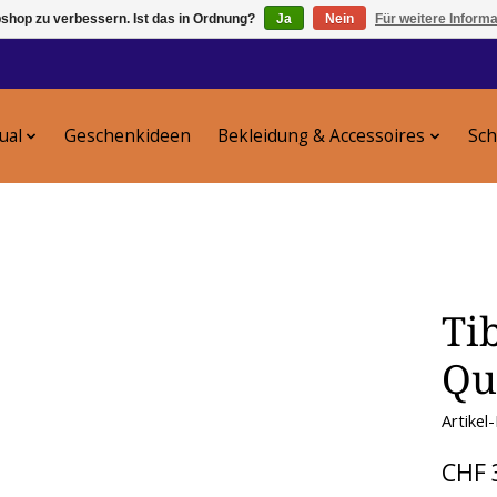
shop zu verbessern. Ist das in Ordnung?
Ja
Nein
Für weitere Inform
tual
Geschenkideen
Bekleidung & Accessoires
Sc
Ti
Qu
Artikel
CHF 