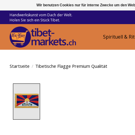
Wir benutzen Cookies nur für interne Zwecke um den Web
Handwerkskunst vom Dach der Welt.
Holen Sie sich ein Stück Tibet.
Spirituell & Ri
Startseite
/
Tibetische Flagge Premium Qualität
Product image slideshow Items