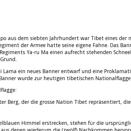
o aus dem siebten Jahrhundert war Tibet eines der mä
giment der Armee hatte seine eigene Fahne. Das Bann
s Regiments Ya-ru Ma einen aufrecht stehenden Schne
 Grund.
alai Lama ein neues Banner entwarf und eine Proklamat
anner wurde zur heutigen tibetischen Nationalflagge
flagge:
ter Berg, der die grosse Nation Tibet repräsentiert, 
elblauen Himmel erstrecken, stehen für die ursprünglic
aus denen wiederum die (zwölf) Nachkommen hervorg