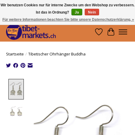
Wir benutzen Cookies nur für interne Zwecke um den Webshop zu verbessern.
Ist das in Ordnung?
Ja
Nein
Handwerkskunst vom Dach der Welt.
Holen Sie sich ein Stück Tibet.
Für weitere Informationen beachten Sie bitte unsere Datenschutzerklärung. »
Wunschzettel
Ihr Waren
Startseite
/
Tibetischer Ohrhänger Buddha
Product image slideshow Items