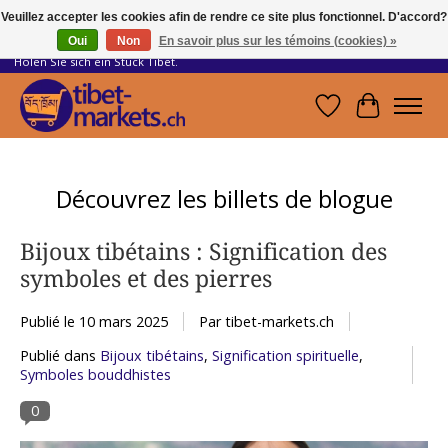
Veuillez accepter les cookies afin de rendre ce site plus fonctionnel. D'accord?
Oui
Non
En savoir plus sur les témoins (cookies) »
Handwerkskunst vom Dach der Welt.
Holen Sie sich ein Stück Tibet.
Liste de souhait
Panier
Découvrez les billets de blogue
Bijoux tibétains : Signification des
symboles et des pierres
Publié le
10 mars 2025
Par tibet-markets.ch
Publié dans
Bijoux tibétains
,
Signification spirituelle
,
Symboles bouddhistes
0